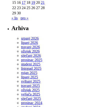
15
16
17
18
19
20
21
22
23
24
25
26
27
28
29
30
« lis
pro »
Arhiva
srpanj 2026
lipanj 2026
travanj 2026
ožujak 2026
siječanj 2026
prosinac 2025
studeni 2025
listopad 2025
rujan 2025
lipanj 2025
svibanj 2025
travanj 2025
ožujak 2025
veljača 2025
siječanj 2025
prosinac 2024