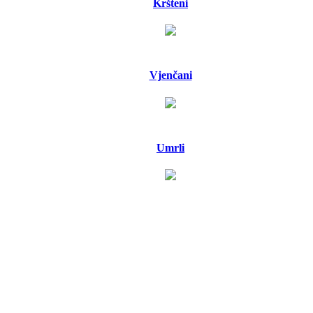
Kršteni
Vjenčani
Umrli