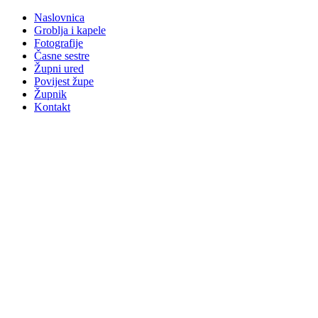
Naslovnica
Groblja i kapele
Fotografije
Časne sestre
Župni ured
Povijest župe
Župnik
Kontakt