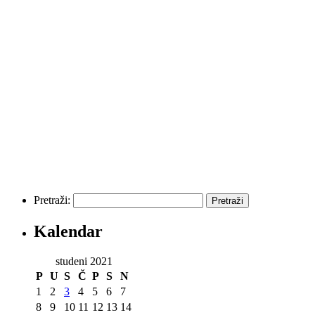
Pretraži:
Kalendar
studeni 2021
P
U
S
Č
P
S
N
1
2
3
4
5
6
7
8
9
10
11
12
13
14