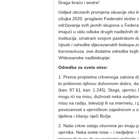
Draga braćo i sestre!
Uslijed ubrzanih promjena situacije oko
k
ožujka 2020. proglasio Federalni stožer c
održavanja svih javnih skupova u Federaci
imajući u vidu odluke drugih nadležnih drž
institucija, smatram svojom pastirskom d
Upute i odredbe dijecezanskih biskupa z
koronavirusa
, ove dodatne odredbe kojih 
Vrhbosanske nadbiskupije:
Odredbe za svete mise:
1. Prema propisima crkvenoga zakona di
to pridonosi njihovu duhovnom dobru, dat
(kan. 87 §1, kan. 1 245). Stoga, vjernici, 
mogu ići na misu, dužnosti neka sudjelova
misu na radiju, televiziji ili na internetu,
povezanosti s vjerničkom zajednicom u crk
djelima i čitanju riječi Božje.
2. Naše crkve ostaju otvorene jer imaju
vjernika. Neka svete mise – i nedjeljne 
preporučuje se da se svećenici pričeste u