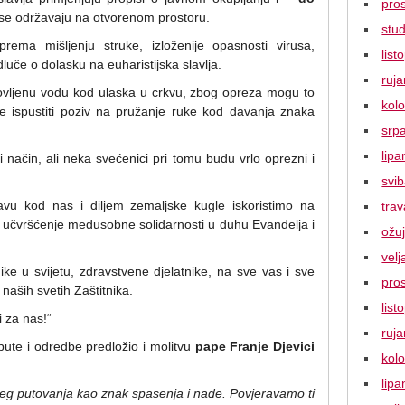
pro
se održavaju na otvorenom prostoru.
stu
rema mišljenju struke, izloženije opasnosti virusa,
lis
uče o dolasku na euharistijska slavlja.
ruj
goslovljenu vodu kod ulaska u crkvu, zbog opreza mogu to
kol
že ispustiti poziv na pružanje ruke kod davanja znaka
srp
lipa
i način, ali neka svećenici pri tomu budu vrlo oprezni i
svi
ojavu kod nas i diljem zemaljske kugle iskoristimo na
tra
 učvršćenje međusobne solidarnosti u duhu Evanđelja i
ožu
vel
ke u svijetu, zdravstvene djelatnike, na sve vas i sve
pro
naših svetih Zaštitnika.
lis
 za nas!“
ruj
pute i odredbe predložio i molitvu
pape Franje Djevici
kol
lipa
ašeg putovanja kao znak spasenja i nade. Povjeravamo ti