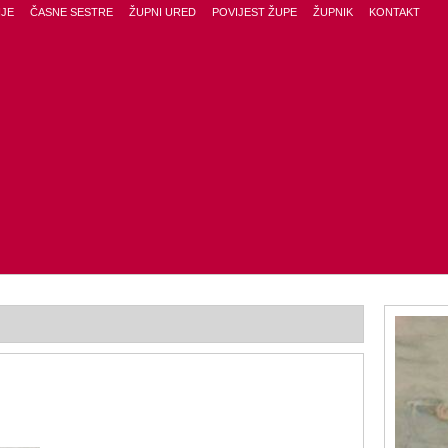
JE
ČASNE SESTRE
ŽUPNI URED
POVIJEST ŽUPE
ŽUPNIK
KONTAKT