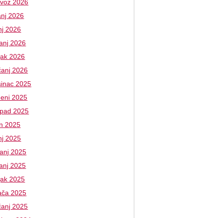
ovoz 2026
anj 2026
nj 2026
vanj 2026
jak 2026
čanj 2026
sinac 2025
deni 2025
topad 2025
an 2025
nj 2025
banj 2025
vanj 2025
jak 2025
jača 2025
čanj 2025