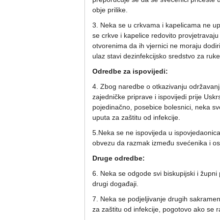
obje prilike.
3. Neka se u crkvama i kapelicama ne up
se crkve i kapelice redovito provjetravaju 
otvorenima da ih vjernici ne moraju dodiri
ulaz stavi dezinfekcijsko sredstvo za ruke
Odredbe za ispovijedi:
4. Zbog naredbe o otkazivanju održavanj
zajedničke priprave i ispovijedi prije Uskr
pojedinačno, posebice bolesnici, neka sv
uputa za zaštitu od infekcije.
5.Neka se ne ispovijeda u ispovjedaonica
obvezu da razmak između svećenika i os
Druge odredbe:
6. Neka se odgode svi biskupijski i župni p
drugi događaji.
7. Neka se podjeljivanje drugih sakramen
za zaštitu od infekcije, pogotovo ako se ra