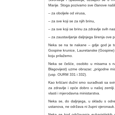
Marije. Stoga pozivamo sve članove naših
– za oboljele od virusa,
– za sve koji se za njih brinu,
– za sve koji se brinu za zdravlje svih na
– za zaustavljanje daljnjega širenja ove p
Neka se na te nakane – gdje god je to
Gospine krunice, Lauretanske (Gospine) l
koju prilažemo.
Neka se češće, osobito u misama s nar
Blagovijest) uzme obrazac „prigodne mise
(usp. OURM 331 i 332).
Kao kršćani dužni smo surađivati sa svim
za zdravlje i opće dobro u našoj zemlji.
vlasti i mjerodavna ministarstva.
Neka se, do daljnjega, u skladu s odre
ustanova, ne održava ni župni vjeronauk.
Neka se kod održavanja euharistijskih s