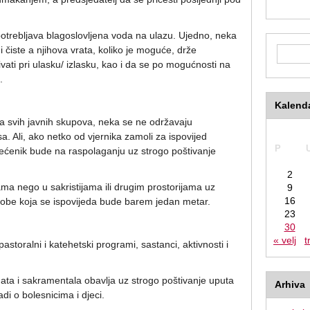
otrebljava blagoslovljena voda na ulazu. Ujedno, neka
i čiste a njihova vrata, koliko je moguće, drže
vati pri ulasku/ izlasku, kao i da se po mogućnosti na
.
Kalend
a svih javnih skupova, neka se ne održavaju
ožujak 
sa. Ali, ako netko od vjernika zamoli za ispovijed
P
ećenik bude na raspolaganju uz strogo poštivanje
2
ma nego u sakristijama ili drugim prostorijama uz
9
16
obe koja se ispovijeda bude barem jedan metar.
23
30
« velj
t
astoralni i katehetski programi, sastanci, aktivnosti i
ata i sakramentala obavlja uz strogo poštivanje uputa
Arhiva
di o bolesnicima i djeci.