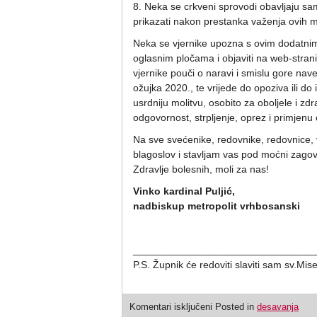
8. Neka se crkveni sprovodi obavljaju sa
prikazati nakon prestanka važenja ovih m
Neka se vjernike upozna s ovim dodatnim
oglasnim pločama i objaviti na web-stran
vjernike pouči o naravi i smislu gore na
ožujka 2020., te vrijede do opoziva ili d
usrdniju molitvu, osobito za oboljele i zd
odgovornost, strpljenje, oprez i primjenu 
Na sve svećenike, redovnike, redovnice, v
blagoslov i stavljam vas pod moćni zagov
Zdravlje bolesnih, moli za nas!
Vinko kardinal Puljić,
nadbiskup metropolit vrhbosanski
________________________________
P.S. Župnik će redoviti slaviti sam sv.Mi
Komentari isključeni
Posted in
desavanja