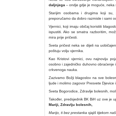
daljnjega
– ondje gdje je moguće, neka 
Starijim osobama i drugima koji su, p
preporučamo da dobro razmisle i sami odl
Vjernici, koji imaju običaj koristiti bla
ispustiti. Ako se smatra razboritim, mo
mira prije pričesti.
Sveta pričest neka se dijeli na uobičajen
poštuju volju vjernika.
Kao Kristovi vjernici, ovu najnoviju p
osobno i zajedničko duhovno obraćenje i
crkvenoga nauka.
Zazivamo Božji blagoslov na sve bolesni
ljude i molimo zagovor Presvete Djevice i 
Sveta Bogorodice, Zdravlje bolesnih, moli
Također, predsjednik BK BiH uz ove je u
Mariji, Zdravlju bolesnih,
Marijo, ti bez prestanka sjajiš tijekom n