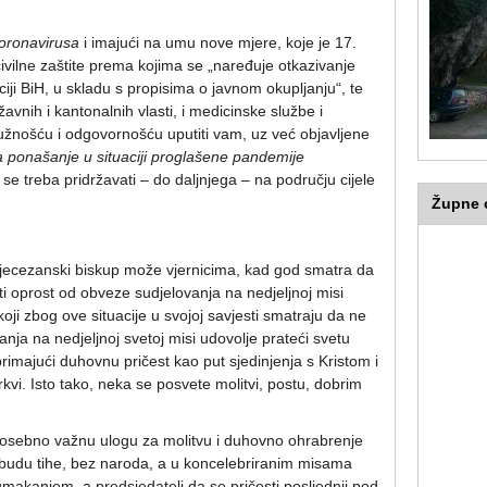
oronavirusa
i imajući na umu nove mjere, koje je 17.
ivilne zaštite prema kojima se „naređuje otkazivanje
ji BiH, u skladu s propisima o javnom okupljanju“, te
avnih i kantonalnih vlasti, i medicinske službe i
užnošću i odgovornošću uputiti vam, uz već objavljene
a ponašanje u situaciji proglašene pandemije
se treba pridržavati – do daljnjega – na području cijele
Župne o
jecezanski biskup može vjernicima, kad god smatra da
i oprost od obveze sudjelovanja na nedjeljnoj misi
koji zbog ove situacije u svojoj savjesti smatraju da ne
nja na nedjeljnoj svetoj misi udovolje prateći svetu
 i primajući duhovnu pričest kao put sjedinjenja s Kristom i
vi. Isto tako, neka se posvete molitvi, postu, dobrim
 posebno važnu ulogu za molitvu i duhovno ohrabrenje
– budu tihe, bez naroda, a u koncelebriranim misama
makanjem, a predsjedatelj da se pričesti posljednji pod