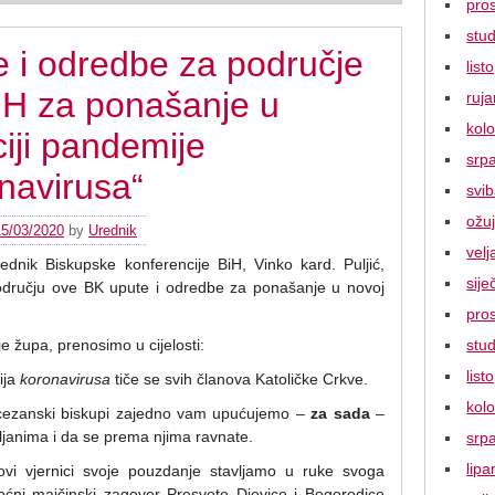
pro
stu
 i odredbe za područje
lis
iH za ponašanje u
ruj
kol
ciji pandemije
srp
navirusa“
svi
ožu
15/03/2020
by
Urednik
vel
ednik Biskupske konferencije BiH, Vinko kard. Puljić,
sije
odručju ove BK upute i odredbe za ponašanje u novoj
pro
stu
e župa, prenosimo u cijelosti:
lis
ija
koronavirusa
tiče se svih članova Katoličke Crkve.
kol
ecezanski biskupi zajedno vam upućujemo –
za sada
–
ljanima i da se prema njima ravnate.
srp
lipa
ovi vjernici svoje pouzdanje stavljamo u ruke svoga
 moćni majčinski zagovor Presvete Djevice i Bogorodice