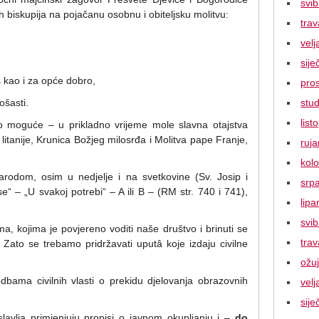
svi
 biskupija na pojačanu osobnu i obiteljsku molitvu:
tra
vel
sije
s kao i za opće dobro,
pro
stu
ošasti.
lis
 moguće – u prikladno vrijeme mole slavna otajstva
itanije, Krunica Božjeg milosrđa i Molitva pape Franje,
ruj
kol
odom, osim u nedjelje i na svetkovine (Sv. Josip i
srp
“ – „U svakoj potrebi“ – A ili B – (RM str. 740 i 741),
lipa
svi
a, kojima je povjereno voditi naše društvo i brinuti se
tra
 Zato se trebamo pridržavati uputâ koje izdaju civilne
ožu
dbama civilnih vlasti o prekidu djelovanja obrazovnih
vel
sije
lavlja primjenjuju propisi o javnom okupljanju i –
do