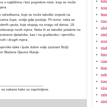
kol
mo s najbližima i bez pogrebne mise, koja se može
jera.
srp
lipa
 odredbama, koje se može također izvjesiti na
icama župe, ondje gdje postoje. Pri tome, neka se
tra
vedenih uputa, koje stupaju na snagu od danas, 18.
ožu
o izdavanja novih mjera. Neka ih se također potakne na
sije
ravstvene djelatnike, kao i na građansku i vjerničku
ovih i drugih mjera.
pro
jernike laike i ljude dobre volje zazivam Božji
stu
or Blažene Djevice Marije.
lis
ruj
lipa
svi
tra
_______________________
ožu
se na nakane kako su zaprimljene.
vel
sije