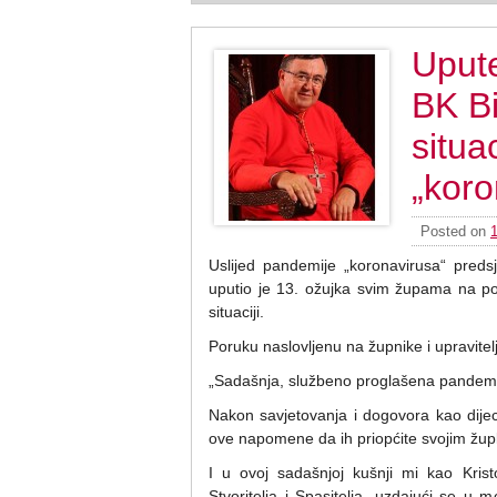
Upute
BK B
situa
„koro
Posted on
Uslijed pandemije „koronavirusa“ predsj
uputio je 13. ožujka svim župama na p
situaciji.
Poruku naslovljenu na župnike i upravitelj
„Sadašnja, službeno proglašena pandem
Nakon savjetovanja i dogovora kao dij
ove napomene da ih priopćite svojim žup
I u ovoj sadašnjoj kušnji mi kao Krist
Stvoritelja i Spasitelja, uzdajući se u