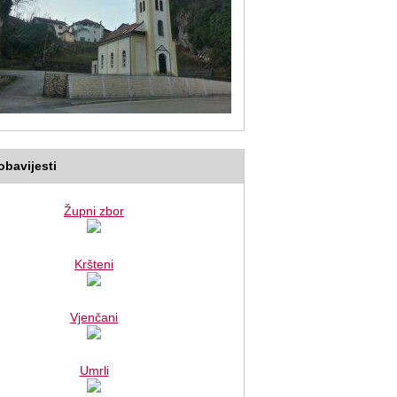
bavijesti
Župni zbor
Kršteni
Vjenčani
Umrli