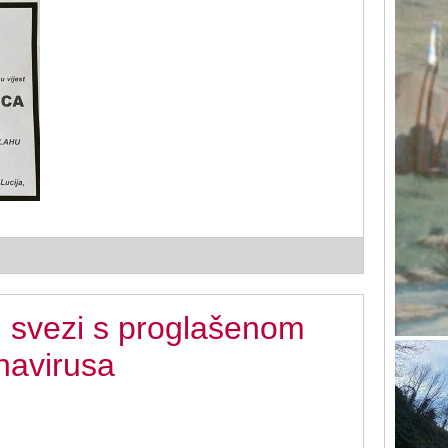
u svezi s proglašenom
navirusa