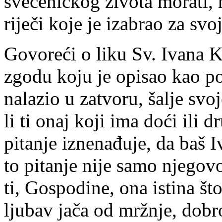
svećeničkog života morati, ht
riječi koje je izabrao za sv
Govoreći o liku Sv. Ivana Kr
zgodu koju je opisao kao p
nalazio u zatvoru, šalje svo
li ti onaj koji ima doći il
pitanje iznenađuje, da baš I
to pitanje nije samo njegovo
ti, Gospodine, ona istina što
ljubav jača od mržnje, dobro 