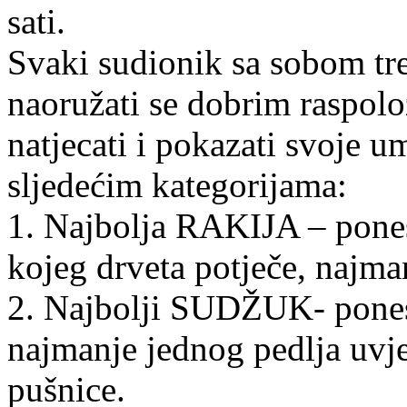
sati.
Svaki sudionik sa sobom treb
naoružati se dobrim raspolož
natjecati i pokazati svoje u
sljedećim kategorijama:
1. Najbolja RAKIJA – ponesi
kojeg drveta potječe, najma
2. Najbolji SUDŽUK- pones
najmanje jednog pedlja uvjet
pušnice.