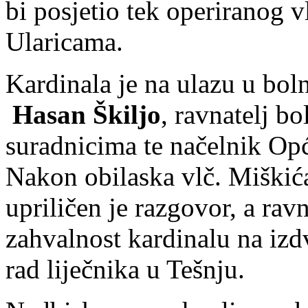
bi posjetio tek operiranog v
Ularicama.
Kardinala je na ulazu u bo
Hasan Škiljo
, ravnatelj bo
suradnicima te načelnik Op
Nakon obilaska vlč. Miškića
upriličen je razgovor, a ravn
zahvalnost kardinalu na iz
rad liječnika u Tešnju.