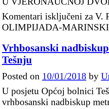
U VJERONAUČNOJ DVORA
Komentari isključeni
za V.
OLIMPIJADA-MARINSKI
Vrhbosanski nadbiskup
Tešnju
Posted on
10/01/2018
by
U
U posjetu Općoj bolnici Teša
vrhbosanski nadbiskup metr