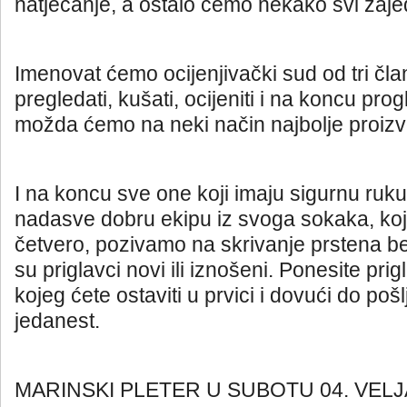
natjecanje, a ostalo ćemo nekako svi zajed
Imenovat ćemo ocijenjivački sud od tri čla
pregledati, kušati, ocijeniti i na koncu progl
možda ćemo na neki način najbolje proizvo
I na koncu sve one koji imaju sigurnu ruku
nadasve dobru ekipu iz svoga sokaka, koj
četvero, pozivamo na skrivanje prstena be
su priglavci novi ili iznošeni. Ponesite prig
kojeg ćete ostaviti u prvici i dovući do poš
jedanest.
MARINSKI PLETER U SUBOTU 04. VEL