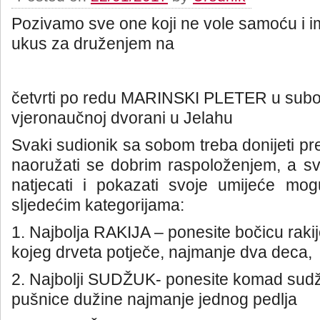
Pozivamo sve one koji ne vole samoću i i
ukus za druženjem na
četvrti po redu MARINSKI PLETER u subot
vjeronaučnoj dvorani u Jelahu
Svaki sudionik sa sobom treba donijeti pre
naoružati se dobrim raspoloženjem, a svi
natjecati i pokazati svoje umijeće mog
sljedećim kategorijama:
1. Najbolja RAKIJA – ponesite bočicu rakij
kojeg drveta potječe, najmanje dva deca,
2. Najbolji SUDŽUK- ponesite komad sudžu
pušnice dužine najmanje jednog pedlja