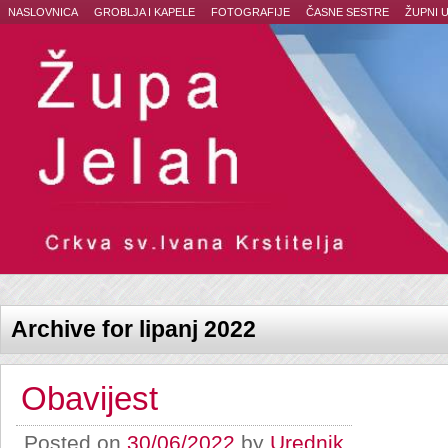
NASLOVNICA
GROBLJA I KAPELE
FOTOGRAFIJE
ČASNE SESTRE
ŽUPNI 
Archive for lipanj 2022
Obavijest
Posted on
30/06/2022
by
Urednik