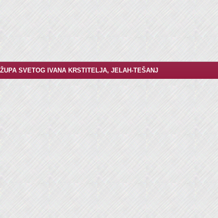
ŽUPA SVETOG IVANA KRSTITELJA, JELAH-TEŠANJ