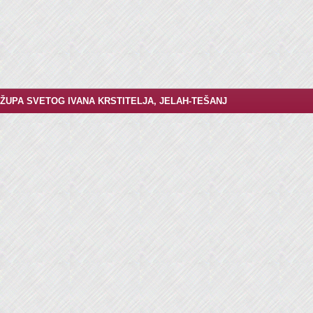
ŽUPA SVETOG IVANA KRSTITELJA, JELAH-TEŠANJ