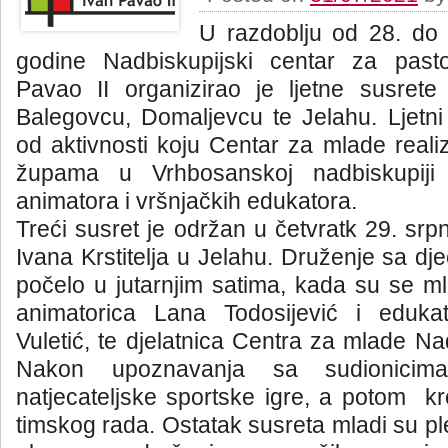
U razdoblju od 28. do 
godine Nadbiskupijski centar za past
Pavao II organizirao je ljetne susre
Balegovcu, Domaljevcu te Jelahu. Ljetni
od aktivnosti koju Centar za mlade realiz
župama u Vrhbosanskoj nadbiskupiji
animatora i vršnjačkih edukatora.
Treći susret je održan u četvratk 29. srp
Ivana Krstitelja u Jelahu. Druženje sa dj
počelo u jutarnjim satima, kada su se ml
animatorica Lana Todosijević i edukat
Vuletić, te djelatnica Centra za mlade Na
Nakon upoznavanja sa sudionicima,
natjecateljske sportske igre, a potom kr
timskog rada. Ostatak susreta mladi su pl