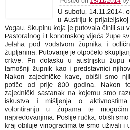
Posted on
18/11/2014
b
U subotu, 14.11.2014. or
u Austriju k prijateljsko
Vogau. Skupinu koja je putovala činili su vi
Pastoralnog i Ekonomskog vijeća župe sv.I
Jelaha pod vođstvom župnika i odlič
župljanina. Putovanje je otpočelo skuplja
crkve. Pri dolasku u austrijsku župu
tamošnji župnik kao i predstavnici njihov
Nakon zajedničke kave, obišli smo nj
potiče od prije 800 godina. Nakon t
zajednički sastanak na kojemu smo razmj
iskustva i mišljenja o aktivnostima
volontiranju u župama te mogući
napredovanjima. Poslije ručka, obišli smo
kraj obiluje vinogradima te smo uživali i