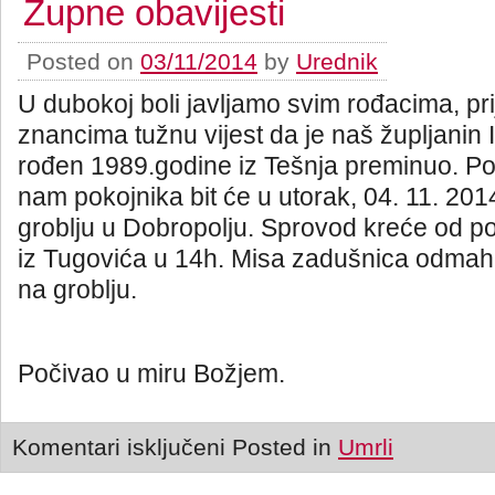
Župne obavijesti
Posted on
03/11/2014
by
Urednik
U dubokoj boli javljamo svim rođacima, prij
znancima tužnu vijest da je naš župljanin
rođen 1989.godine iz Tešnja preminuo. P
nam pokojnika bit će u utorak, 04. 11. 20
groblju u Dobropolju. Sprovod kreće od p
iz Tugovića u 14h. Misa zadušnica odma
na groblju.
Počivao u miru Božjem.
Komentari isključeni
Posted in
Umrli