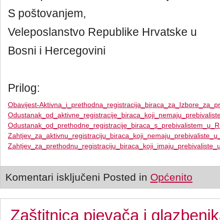
S poštovanjem,
Veleposlanstvo Republike Hrvatske u
Bosni i Hercegovini
Prilog:
Obavijest-Aktivna_i_prethodna_registracija_biraca_za_Izbore_za_
Odustanak_od_aktivne_registracije_biraca_koji_nemaju_prebivalis
Odustanak_od_prethodne_registracije_biraca_s_prebivalistem_u_
Zahtjev_za_aktivnu_registraciju_biraca_koji_nemaju_prebivaliste_
Zahtjev_za_prethodnu_registraciju_biraca_koji_imaju_prebivaliste
Komentari isključeni
Posted in
Općenito
Zaštitnica pjevača i glazbeni