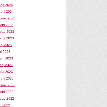
jača 2024
čanj 2024
sinac 2023
deni 2023
topad 2023
ovoz 2023
anj 2023
nj 2023
banj 2023
vanj 2023
jača 2023
čanj 2023
sinac 2022
deni 2022
topad 2022
an 2022