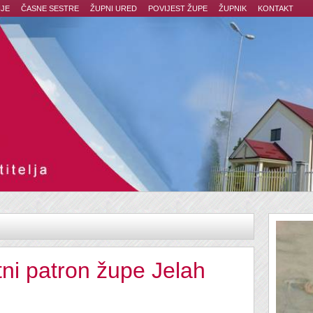
JE
ČASNE SESTRE
ŽUPNI URED
POVIJEST ŽUPE
ŽUPNIK
KONTAKT
tni patron župe Jelah