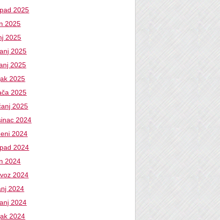
topad 2025
an 2025
nj 2025
banj 2025
vanj 2025
jak 2025
jača 2025
čanj 2025
sinac 2024
deni 2024
topad 2024
an 2024
ovoz 2024
anj 2024
banj 2024
jak 2024