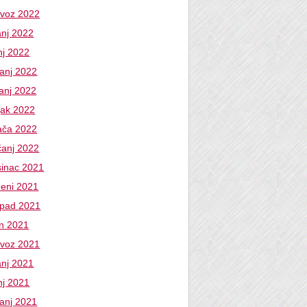
ovoz 2022
anj 2022
nj 2022
banj 2022
vanj 2022
jak 2022
jača 2022
čanj 2022
sinac 2021
deni 2021
topad 2021
an 2021
ovoz 2021
anj 2021
nj 2021
banj 2021