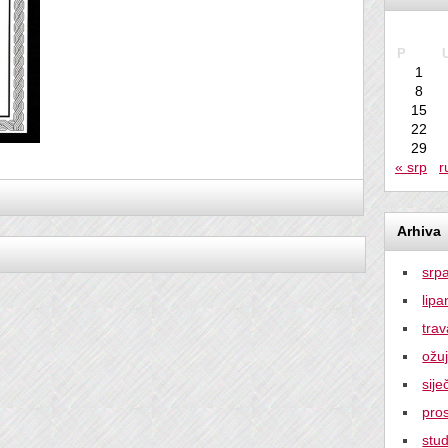
kolovoz
P
1
8
15
22
29
« srp
r
Arhiva
srp
lipa
tra
ožu
sije
pro
stu