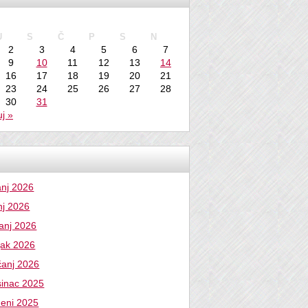
 2022
U
S
Č
P
S
N
2
3
4
5
6
7
9
10
11
12
13
14
16
17
18
19
20
21
23
24
25
26
27
28
30
31
uj »
anj 2026
nj 2026
vanj 2026
jak 2026
čanj 2026
sinac 2025
deni 2025