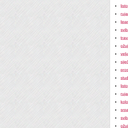
lis
ruj
lipa
svi
tra
ožu
vel
sije
pro
stu
lis
ruj
kol
srp
svi
ožu