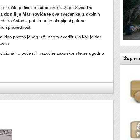
 je prošlogodišnji mladomisnik iz župe Sivša
fra
ika
don Ilije Marinovića
te dva svećenika iz okolnih
jedi fra Antonio potaknuo je okupljeni puk na
inu i pravednost.
a kipa postavljenog u župnom dvorištu, a koji je dar
ovca.
tradicionalno počastili nazočne zakuskom te se ugodno
Župne o