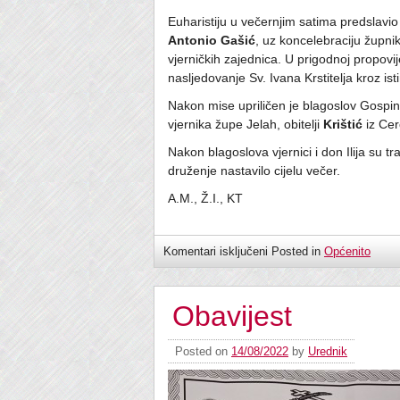
Euharistiju u večernjim satima predslavio
Antonio Gašić
, uz koncelebraciju župn
vjerničkih zajednica. U prigodnoj propovi
nasljedovanje Sv. Ivana Krstitelja kroz ist
Nakon mise upriličen je blagoslov Gospin
vjernika župe Jelah, obitelji
Krištić
iz Cer
Nakon blagoslova vjernici i don Ilija su 
druženje nastavilo cijelu večer.
A.M., Ž.I., KT
Komentari isključeni
Posted in
Općenito
Obavijest
Posted on
14/08/2022
by
Urednik