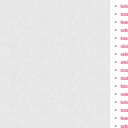
kol
srp
lipa
svi
tra
ožu
vel
sije
pro
stu
lis
ruj
kol
srp
lipa
svi