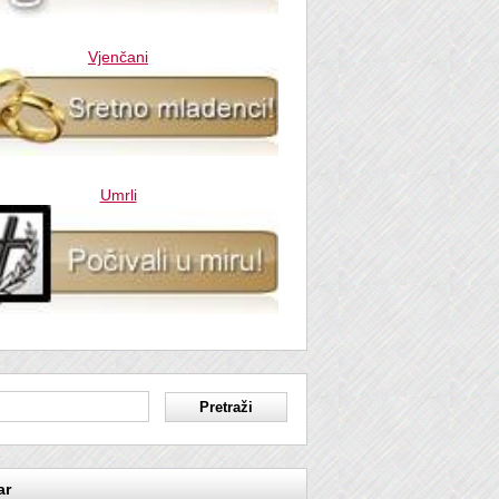
Vjenčani
Umrli
ar