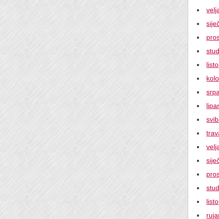
vel
sije
pro
stu
lis
kol
srp
lipa
svi
tra
vel
sije
pro
stu
lis
ruj