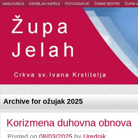
NASLOVNICA
GROBLJA I KAPELE
FOTOGRAFIJE
ČASNE SESTRE
ŽUPNI 
Archive for ožujak 2025
Korizmena duhovna obnova
Posted on
08/03/2025
by
Urednik