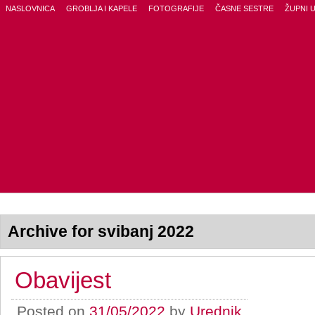
NASLOVNICA
GROBLJA I KAPELE
FOTOGRAFIJE
ČASNE SESTRE
ŽUPNI 
Archive for svibanj 2022
Obavijest
Posted on
31/05/2022
by
Urednik