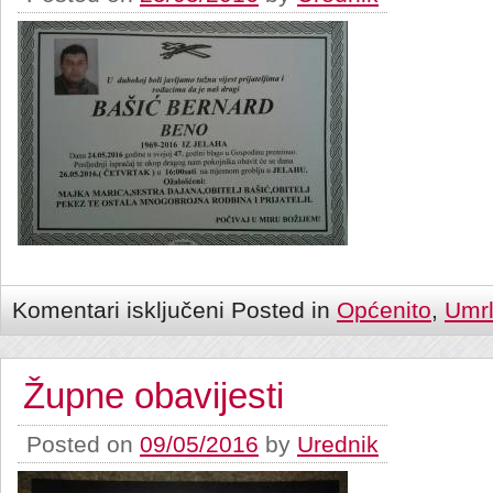
Komentari isključeni
Posted in
Općenito
,
Umrl
Župne obavijesti
Posted on
09/05/2016
by
Urednik