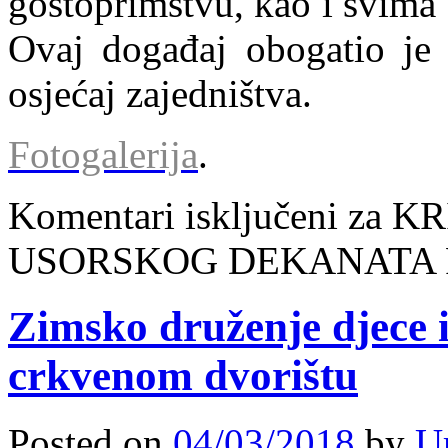
gostoprimstvu, kao i svima k
Ovaj događaj obogatio je 
osjećaj zajedništva.
Fotogalerija
.
Komentari isključeni
za KR
USORSKOG DEKANATA
Zimsko druženje djece 
crkvenom dvorištu
Posted on
04/03/2018
by
U