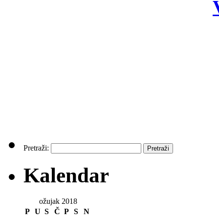
Pretraži:
Kalendar
ožujak 2018
P
U
S
Č
P
S
N