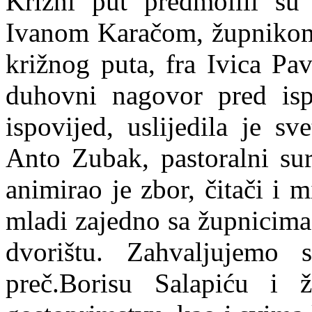
Križni put predmolili su
Ivanom Karačom, župnikom
križnog puta, fra Ivica Pa
duhovni nagovor pred isp
ispovijed, uslijedila je s
Anto Zubak, pastoralni su
animirao je zbor, čitači i m
mladi zajedno sa župnicima
dvorištu. Zahvaljujemo 
preč.Borisu Salapiću i