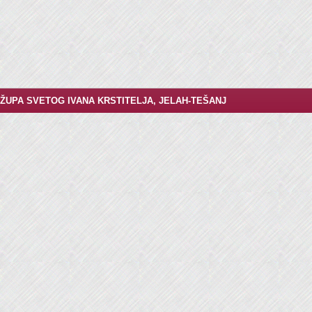
ŽUPA SVETOG IVANA KRSTITELJA, JELAH-TEŠANJ