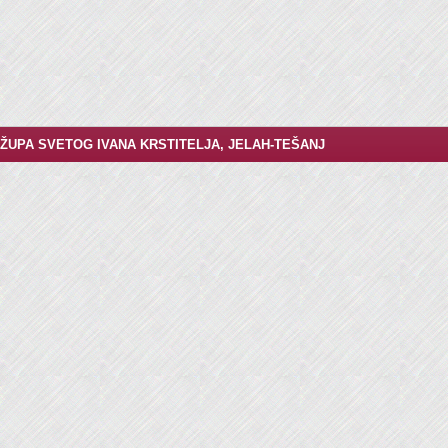
ŽUPA SVETOG IVANA KRSTITELJA, JELAH-TEŠANJ