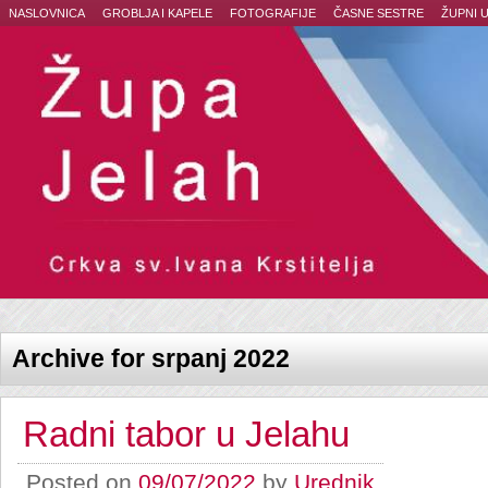
NASLOVNICA
GROBLJA I KAPELE
FOTOGRAFIJE
ČASNE SESTRE
ŽUPNI 
Archive for srpanj 2022
Radni tabor u Jelahu
Posted on
09/07/2022
by
Urednik