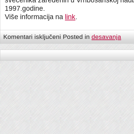
svećenika zaređenih u Vrhbosanskoj nadb
1997.godine.
Više informacija na
link
.
Komentari isključeni
Posted in
desavanja