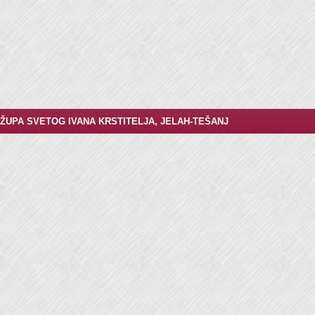
ŽUPA SVETOG IVANA KRSTITELJA, JELAH-TEŠANJ