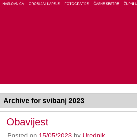
NASLOVNICA
GROBLJA I KAPELE
FOTOGRAFIJE
ČASNE SESTRE
ŽUPNI 
Archive for svibanj 2023
Obavijest
Posted on
15/05/2023
by
Urednik