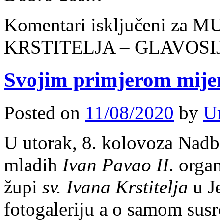
Komentari isključeni
za M
KRSTITELJA – GLAVOSI
Svojim primjerom mijen
Posted on
11/08/2020
by
U
U utorak, 8. kolovoza Nadbi
mladih
Ivan Pavao II
. orga
župi
sv. Ivana Krstitelja
u Je
fotogaleriju a o samom susre