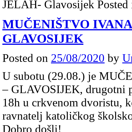
JELAH- Glavosijek
Posted
MUČENIŠTVO IVANA
GLAVOSIJEK
Posted on
25/08/2020
by
U
U subotu (29.08.) je M
– GLAVOSIJEK, drugotni pa
18h u crkvenom dvoristu, k
ravnatelj katoličkog školsk
Dobro došli!