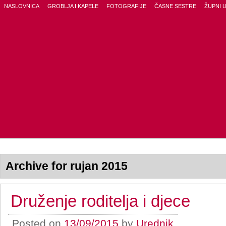
NASLOVNICA
GROBLJA I KAPELE
FOTOGRAFIJE
ČASNE SESTRE
ŽUPNI 
Archive for rujan 2015
Druženje roditelja i djece
Posted on
13/09/2015
by
Urednik